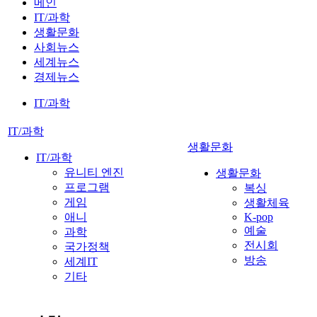
메인
IT/과학
생활문화
사회뉴스
세계뉴스
경제뉴스
IT/과학
IT/과학
생활문화
IT/과학
유니티 엔진
생활문화
프로그램
복싱
게임
생활체육
애니
K-pop
예술
과학
전시회
국가정책
방송
세계IT
기타