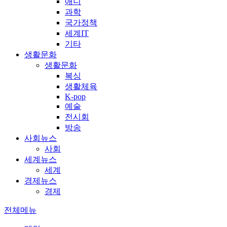
애니
과학
국가정책
세계IT
기타
생활문화
생활문화
복싱
생활체육
K-pop
예술
전시회
방송
사회뉴스
사회
세계뉴스
세계
경제뉴스
경제
전체메뉴