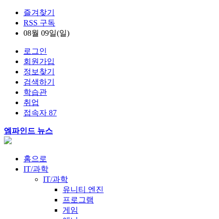
즐겨찾기
RSS 구독
08월 09일(일)
로그인
회원가입
정보찾기
검색하기
학습관
취업
접속자 87
엠파인드 뉴스
홈으로
IT/과학
IT/과학
유니티 엔진
프로그램
게임