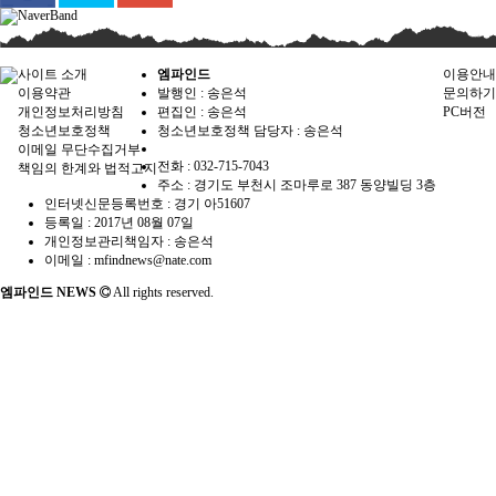
사이트 소개
엠파인드
이용안내
이용약관
발행인 : 송은석
문의하기
개인정보처리방침
편집인 :
송은석
PC버전
청소년보호정책
청소년보호정책 담당자 :
송은석
이메일 무단수집거부
전화 : 032-715-7043
책임의 한계와 법적고지
주소 : 경기도 부천시 조마루로 387 동양빌딩 3층
인터넷신문등록번호 :
경기 아51607
등록일 :
2017년 08월 07일
개인정보관리책임자 : 송은석
이메일 : mfindnews@nate.com
엠파인드 NEWS
All rights reserved.