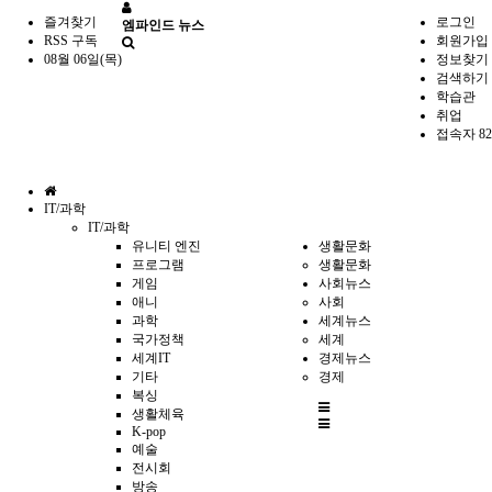
즐겨찾기
로그인
엠파인드 뉴스
RSS 구독
회원가입
08월 06일(목)
정보찾기
검색하기
학습관
취업
접속자 82
홈
IT/과학
으
IT/과학
로
유니티 엔진
생활문화
프로그램
생활문화
게임
사회뉴스
애니
사회
과학
세계뉴스
국가정책
세계
세계IT
경제뉴스
기타
경제
복싱
전
생활체육
체
K-pop
메
예술
뉴
전시회
방송