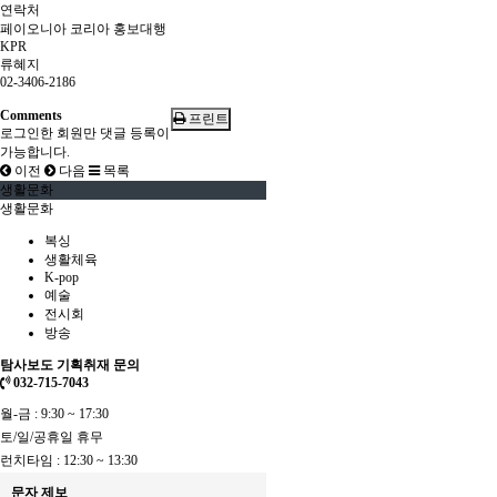
연락처
페이오니아 코리아 홍보대행
KPR
류혜지
02-3406-2186
Comments
프린트
로그인한 회원만 댓글 등록이
가능합니다.
이전
다음
목록
생활문화
생활문화
복싱
생활체육
K-pop
예술
전시회
방송
탐사보도 기획취재 문의
032-715-7043
월-금 : 9:30 ~ 17:30
토/일/공휴일 휴무
런치타임 : 12:30 ~ 13:30
문자 제보