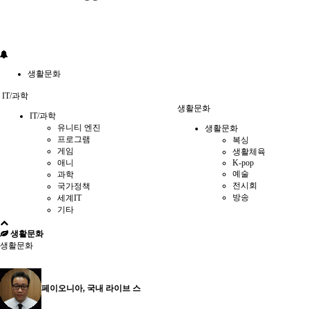
생활문화
IT/과학
생활문화
IT/과학
유니티 엔진
생활문화
프로그램
복싱
게임
생활체육
애니
K-pop
예술
과학
전시회
국가정책
방송
세계IT
기타
생활문화
생활문화
페이오니아, 국내 라이브 스