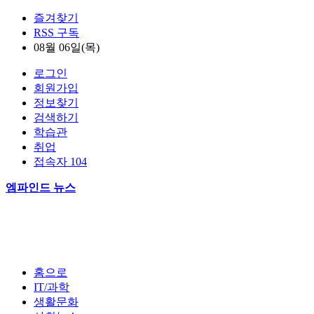
즐겨찾기
RSS 구독
08월 06일(목)
로그인
회원가입
정보찾기
검색하기
학습관
취업
접속자 104
엠파인드 뉴스
홈으로
IT/과학
생활문화