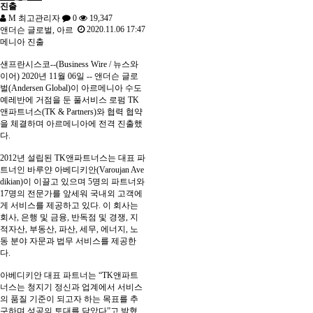
진출
M
최고관리자
0
19,347
2020.11.06 17:47
앤더슨 글로벌, 아르
메니아 진출
샌프란시스코--(Business Wire / 뉴스와
이어) 2020년 11월 06일 -- 앤더슨 글로
벌(Andersen Global)이 아르메니아 수도
예레반에 거점을 둔 풀서비스 로펌 TK
앤파트너스(TK & Partners)와 협력 협약
을 체결하며 아르메니아에 전격 진출했
다.
2012년 설립된 TK앤파트너스는 대표 파
트너인 바루얀 아베디키안(Varoujan Ave
dikian)이 이끌고 있으며 5명의 파트너와
17명의 전문가를 앞세워 국내외 고객에
게 서비스를 제공하고 있다. 이 회사는
회사, 은행 및 금융, 반독점 및 경쟁, 지
적자산, 부동산, 파산, 세무, 에너지, 노
동 분야 자문과 법무 서비스를 제공한
다.
아베디키안 대표 파트너는 “TK앤파트
너스는 청지기 정신과 업계에서 서비스
의 품질 기준이 되고자 하는 목표를 추
구하며 성공의 토대를 닦았다”고 밝혔