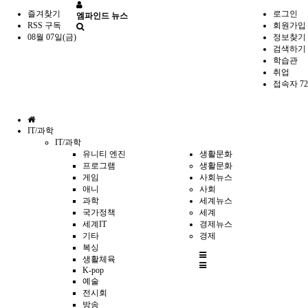
즐겨찾기
로그인
엠파인드 뉴스
RSS 구독
회원가입
08월 07일(금)
정보찾기
검색하기
학습관
취업
접속자 72
홈
IT/과학
으
IT/과학
로
유니티 엔진
생활문화
프로그램
생활문화
게임
사회뉴스
애니
사회
과학
세계뉴스
국가정책
세계
세계IT
경제뉴스
기타
경제
복싱
전
생활체육
체
K-pop
메
예술
뉴
전시회
방송