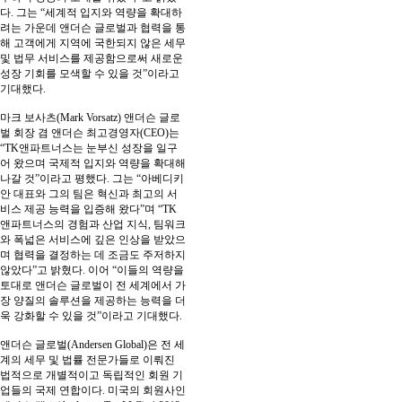
다. 그는 “세계적 입지와 역량을 확대하
려는 가운데 앤더슨 글로벌과 협력을 통
해 고객에게 지역에 국한되지 않은 세무
및 법무 서비스를 제공함으로써 새로운
성장 기회를 모색할 수 있을 것”이라고
기대했다.
마크 보사츠(Mark Vorsatz) 앤더슨 글로
벌 회장 겸 앤더슨 최고경영자(CEO)는
“TK앤파트너스는 눈부신 성장을 일구
어 왔으며 국제적 입지와 역량을 확대해
나갈 것”이라고 평했다. 그는 “아베디키
안 대표와 그의 팀은 혁신과 최고의 서
비스 제공 능력을 입증해 왔다”며 “TK
앤파트너스의 경험과 산업 지식, 팀워크
와 폭넓은 서비스에 깊은 인상을 받았으
며 협력을 결정하는 데 조금도 주저하지
않았다”고 밝혔다. 이어 “이들의 역량을
토대로 앤더슨 글로벌이 전 세계에서 가
장 양질의 솔루션을 제공하는 능력을 더
욱 강화할 수 있을 것”이라고 기대했다.
앤더슨 글로벌(Andersen Global)은 전 세
계의 세무 및 법률 전문가들로 이뤄진
법적으로 개별적이고 독립적인 회원 기
업들의 국제 연합이다. 미국의 회원사인