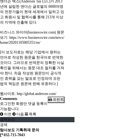
앤더슨 택스(Andersen Tax LLC)가 2013
년에 설립한 앤더슨 글로벌의 6000여명
의 전문가들이 현재 세계에서 일하고 있
고 회원사 및 협력사를 통해 213개 이상
의 지역에 진출해 있다.
비즈니스 와이어(businesswire.com) 원문
보기:
https://www.businesswire.com/news/
home/20201105005351/en/
[이 보도자료는 해당 기업에서 원하는
언어로 작성한 원문을 한국어로 번역한
것이다. 그러므로 번역문의 정확한 사실
확인을 위해서는 원문 대조 절차를 거쳐
야 한다. 처음 작성된 원문만이 공식적
인 효력을 갖는 발표로 인정되며 모든
법적 책임은 원문에 한해 유효하다.]
웹사이트:
http://global.andersen.com/
Comments
프린트
로그인한 회원만 댓글 등록이
가능합니다.
이전
다음
목록
경제뉴스
경제
탐사보도 기획취재 문의
032-715-7043