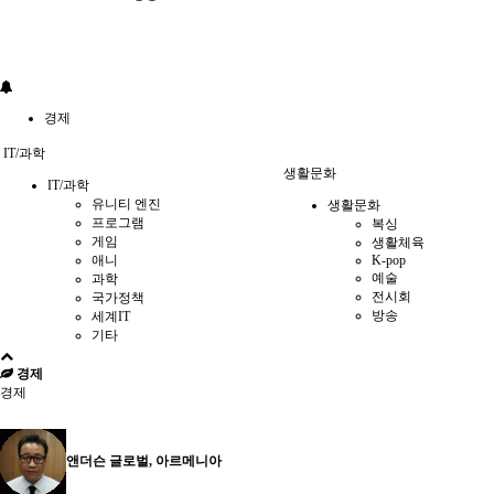
경제
IT/과학
생활문화
IT/과학
유니티 엔진
생활문화
프로그램
복싱
게임
생활체육
애니
K-pop
예술
과학
전시회
국가정책
방송
세계IT
기타
경제
경제
앤더슨 글로벌, 아르메니아