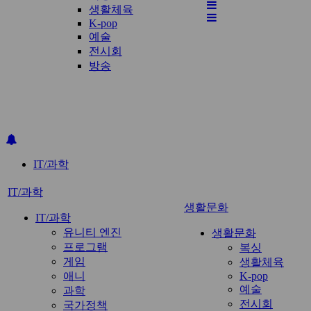
전
생활체육
체
K-pop
메
예술
뉴
전시회
방송
IT/과학
IT/과학
생활문화
IT/과학
유니티 엔진
생활문화
프로그램
복싱
게임
생활체육
애니
K-pop
예술
과학
전시회
국가정책