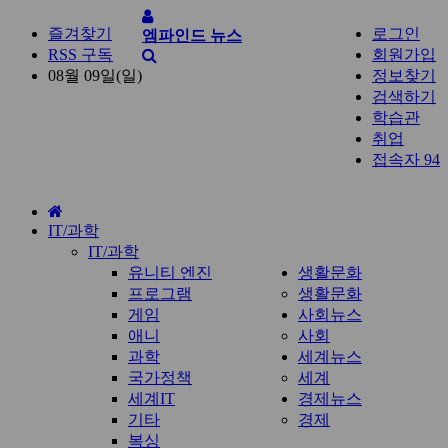
즐겨찾기
로그인
엠파인드 뉴스
RSS 구독
회원가입
08월 09일(일)
정보찾기
검색하기
학습관
취업
접속자 94
홈
IT/과학
으
IT/과학
로
유니티 엔진
생활문화
프로그램
생활문화
게임
사회뉴스
애니
사회
과학
세계뉴스
국가정책
세계
세계IT
경제뉴스
기타
경제
복싱