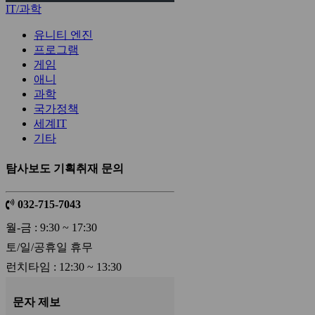
IT/과학
유니티 엔진
프로그램
게임
애니
과학
국가정책
세계IT
기타
탐사보도 기획취재 문의
032-715-7043
월-금 : 9:30 ~ 17:30
토/일/공휴일 휴무
런치타임 : 12:30 ~ 13:30
문자 제보