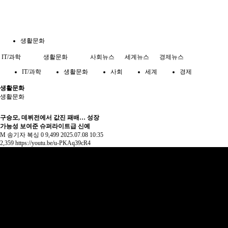
생활문화
IT/과학
생활문화
사회뉴스
세계뉴스
경제뉴스
IT/과학
생활문화
사회
세계
경제
생활문화
생활문화
구승모, 데뷔전에서 값진 패배… 성장
가능성 보여준 슈퍼라이트급 신예
M
송기자
복싱
0
9,499
2025.07.08 10:35
2,359
https://youtu.be/u-PKAq39cR4