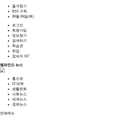
즐겨찾기
RSS 구독
08월 06일(목)
로그인
회원가입
정보찾기
검색하기
학습관
취업
접속자 107
엠파인드 뉴스
홈으로
IT/과학
생활문화
사회뉴스
세계뉴스
경제뉴스
전체메뉴